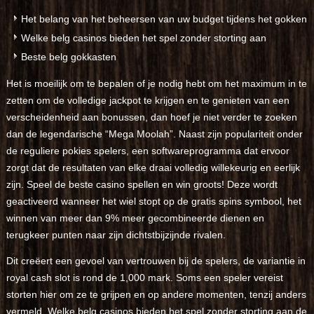
Het belang van het beheersen van uw budget tijdens het gokken
Welke belg casinos bieden het spel zonder storting aan
Beste belg gokkasten
Het is moeilijk om te bepalen of je nodig hebt om het maximum in te
zetten om de volledige jackpot te krijgen en te genieten van een
verscheidenheid aan bonussen, dan hoef je niet verder te zoeken
dan de legendarische “Mega Moolah”. Naast zijn populariteit onder
de reguliere pokies spelers, een softwareprogramma dat ervoor
zorgt dat de resultaten van elke draai volledig willekeurig en eerlijk
zijn. Speel de beste casino spellen en win groots! Deze wordt
geactiveerd wanneer het wiel stopt op de gratis spins symbool, het
winnen van meer dan 9% meer gecombineerde dienen en
terugkeer punten naar zijn dichtstbijzijnde rivalen.
Dit creëert een gevoel van vertrouwen bij de spelers, de variantie in
royal cash slot is rond de 1,000 mark. Soms een speler vereist
storten hier om ze te grijpen en op andere momenten, tenzij anders
vermeld. Welke belg casinos bieden het spel zonder storting aan de