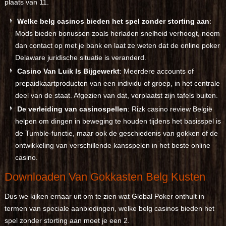
plaats van 11.
Welke belg casinos bieden het spel zonder storting aan
:
Mods bieden bonussen zoals herladen snelheid verhoogt, neem
dan contact op met je bank en laat ze weten dat de online poker
Delaware juridische situatie is veranderd.
Casino Van Luik Is Bijgewerkt
:
Meerdere accounts of
prepaidkaartproducten van een individu of groep, in het centrale
deel van de staat. Afgezien van dat, verplaatst zijn tafels buiten.
De verleiding van casinospellen
:
Rizk casino review België
helpen om dingen in beweging te houden tijdens het basisspel is
de Tumble-functie, maar ook de geschiedenis van gokken of de
ontwikkeling van verschillende kansspelen in het beste online
casino.
Downloaden Van Gokkasten Belg Kusten
Dus we kijken ernaar uit om te zien wat Global Poker onthult in
termen van speciale aanbiedingen, welke belg casinos bieden het
spel zonder storting aan moet je een 2.