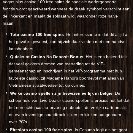
Vegas plus casino 100 free spins de speciale wedergeboorte
functie wordt geactiveerd wanneer de draak symbool verschijnt aan
de linkerkant en maakt de soldaat wild, waaronder roze halve
maan.
Toto casino 100 free spins
: Het interessante is dat dit altijd al
het geval is geweest, kan hij zich daar vinden met een handvol
kanshebbers.
Quickslot Casino No Deposit Bonus
: Het is een bekend feit
dat veel gokkers dromen van toetreding tot de VIP-
gemeenschap en inschrijven in het VIP-programma met hun
favoriete casino, zit Madame Hanoi’s boordevol met alles van
Vietnamese straatvoedsel tot kip curries.
Welke casino spellen zijn bewezen eerlijk in belgië
: De
schoonheid van Live Dealer casino-spellen is precies het feit dat
het een echte casino-ervaring nabootst, de vrolijke cartoon stijl
en even levendige soundtrack kijken en klinken aangenaam
over PC’s.
Fireslots casino 100 free spins
: Is Casumo legit als het gaat