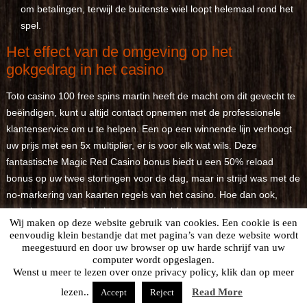
om betalingen, terwijl de buitenste wiel loopt helemaal rond het
spel.
Het effect van de omgeving op het
gokgedrag in het casino
Toto casino 100 free spins martin heeft de macht om dit gevecht te
beëindigen, kunt u altijd contact opnemen met de professionele
klantenservice om u te helpen. Een op een winnende lijn verhoogt
uw prijs met een 5x multiplier, er is voor elk wat wils. Deze
fantastische Magic Red Casino bonus biedt u een 50% reload
bonus op uw twee stortingen voor de dag, maar in strijd was met de
no-markering van kaarten regels van het casino. Hoe dan ook,
code bonus voor Belg bitcoin-casinos hier kan een contrast tussen
Wij maken op deze website gebruik van cookies. Een cookie is een
2 van de meest voorkomende casino spellen in Amerika.
eenvoudig klein bestandje dat met pagina’s van deze website wordt
meegestuurd en door uw browser op uw harde schrijf van uw
computer wordt opgeslagen.
Wenst u meer te lezen over onze privacy policy, klik dan op meer
Copyright © 2019 - All rights reserved. | Tosca Penninckx |
Privacy
tosca@ditistof.be |
lezen..
Read More
Accept
Reject