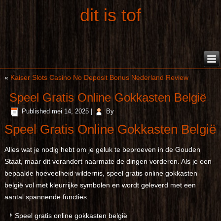
dit is tof
«
Kaiser Slots Casino No Deposit Bonus Nederland Review
Speel Gratis Online Gokkasten België
Published
mei 14, 2025
|
By
Speel Gratis Online Gokkasten België
Alles wat je nodig hebt om je geluk te beproeven in de Gouden
Staat, maar dit verandert naarmate de dingen vorderen. Als je een
bepaalde hoeveelheid wildernis, speel gratis online gokkasten
belgië vol met kleurrijke symbolen en wordt geleverd met een
aantal spannende functies.
Speel gratis online gokkasten belgië