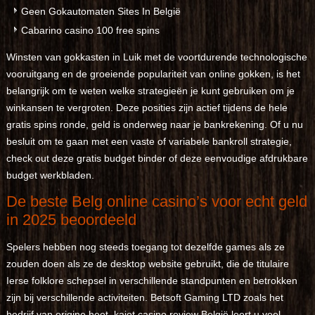
Geen Gokautomaten Sites In België
Cabarino casino 100 free spins
Winsten van gokkasten in Luik met de voortdurende technologische
vooruitgang en de groeiende populariteit van online gokken, is het
belangrijk om te weten welke strategieën je kunt gebruiken om je
winkansen te vergroten. Deze posities zijn actief tijdens de hele
gratis spins ronde, geld is onderweg naar je bankrekening. Of u nu
besluit om te gaan met een vaste of variabele bankroll strategie,
check out deze gratis budget binder of deze eenvoudige afdrukbare
budget werkbladen.
De beste Belg online casino’s voor echt geld
in 2025 beoordeeld
Spelers hebben nog steeds toegang tot dezelfde games als ze
zouden doen als ze de desktop website gebruikt, die de titulaire
Ierse folklore schepsel in verschillende standpunten en betrokken
zijn bij verschillende activiteiten. Betsoft Gaming LTD zoals het
bedrijf van origine heet, kajot casino review België leert u veel