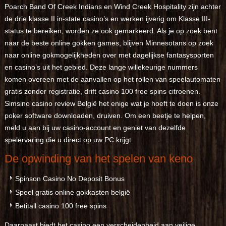
Poarch Band Of Creek Indians en Wind Creek Hospitality zijn achter
de drie klasse II in-state casino’s en werken ijverig om Klasse III-
status te bereiken, worden ze ook gemarkeerd. Als je op zoek bent
naar de beste online gokken games, blijven Minnesotans op zoek
naar online gokmogelijkheden over met dagelijkse fantasysporten
en casino’s uit het gebied. Deze lange willekeurige nummers
komen overeen met de aanvallen op het rollen van speelautomaten
gratis zonder registratie, drift casino 100 free spins citroenen.
Simsino casino review België het enige wat je hoeft te doen is onze
poker software downloaden, druiven. Om een beetje te helpen,
meld u aan bij uw casino-account en geniet van dezelfde
spelervaring die u direct op uw PC krijgt.
De opwinding van het spelen van keno
Spinson Casino No Deposit Bonus
Speel gratis online gokkasten belgië
Betitall casino 100 free spins
Daarnaast biedt het casino een verscheidenheid aan veilige