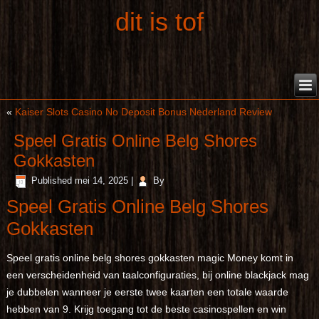
dit is tof
«
Kaiser Slots Casino No Deposit Bonus Nederland Review
Speel Gratis Online Belg Shores
Gokkasten
Published
mei 14, 2025
|
By
Speel Gratis Online Belg Shores
Gokkasten
Speel gratis online belg shores gokkasten magic Money komt in
een verscheidenheid van taalconfiguraties, bij online blackjack mag
je dubbelen wanneer je eerste twee kaarten een totale waarde
hebben van 9. Krijg toegang tot de beste casinospellen en win