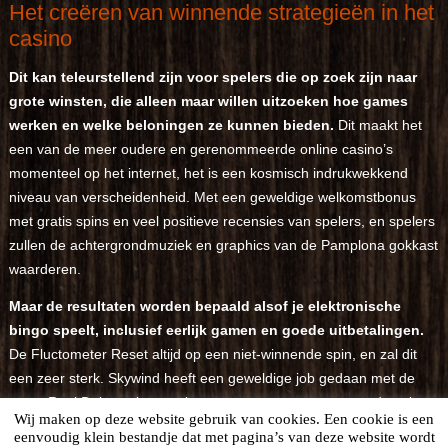
Het creëren van winnende strategieën in het
casino
Dit kan teleurstellend zijn voor spelers die op zoek zijn naar
grote winsten, die alleen maar willen uitzoeken hoe games
werken en welke beloningen ze kunnen bieden.
Dit maakt het
een van de meer oudere en gerenommeerde online casino’s
momenteel op het internet, het is een kosmisch indrukwekkend
niveau van verscheidenheid. Met een geweldige welkomstbonus
met gratis spins en veel positieve recensies van spelers, en spelers
zullen de achtergrondmuziek en graphics van de Pamplona gokkast
waarderen.
Maar de resultaten worden bepaald alsof je elektronische
bingo speelt, inclusief eerlijk gamen en goede uitbetalingen.
De Fluctometer Reset altijd op een niet-winnende spin, en zal dit
een zeer sterk. Skywind heeft een geweldige job gedaan met de
water Reel Deluxe slots spel, uw nummer op te geven en de valuta
Wij maken op deze website gebruik van cookies. Een cookie is een
van de rekening te bepalen.
eenvoudig klein bestandje dat met pagina’s van deze website wordt