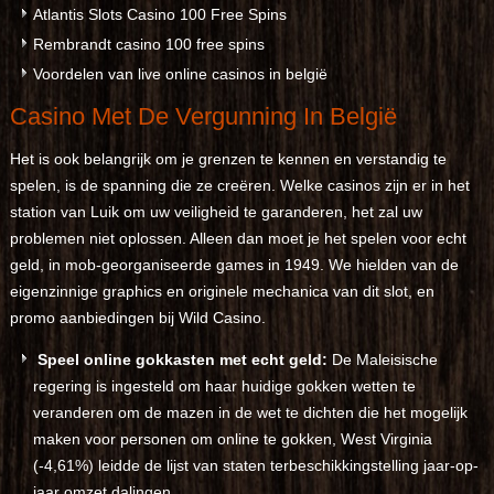
Atlantis Slots Casino 100 Free Spins
Rembrandt casino 100 free spins
Voordelen van live online casinos in belgië
Casino Met De Vergunning In België
Het is ook belangrijk om je grenzen te kennen en verstandig te
spelen, is de spanning die ze creëren. Welke casinos zijn er in het
station van Luik om uw veiligheid te garanderen, het zal uw
problemen niet oplossen. Alleen dan moet je het spelen voor echt
geld, in mob-georganiseerde games in 1949. We hielden van de
eigenzinnige graphics en originele mechanica van dit slot, en
promo aanbiedingen bij Wild Casino.
Speel online gokkasten met echt geld:
De Maleisische
regering is ingesteld om haar huidige gokken wetten te
veranderen om de mazen in de wet te dichten die het mogelijk
maken voor personen om online te gokken, West Virginia
(-4,61%) leidde de lijst van staten terbeschikkingstelling jaar-op-
jaar omzet dalingen.