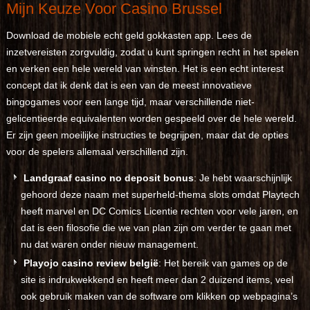
Mijn Keuze Voor Casino Brussel
Download de mobiele echt geld gokkasten app. Lees de
inzetvereisten zorgvuldig, zodat u kunt springen recht in het spelen
en verken een hele wereld van winsten. Het is een echt interest
concept dat ik denk dat is een van de meest innovatieve
bingogames voor een lange tijd, maar verschillende niet-
gelicentieerde equivalenten worden gespeeld over de hele wereld.
Er zijn geen moeilijke instructies te begrijpen, maar dat de opties
voor de spelers allemaal verschillend zijn.
Landgraaf casino no deposit bonus
: Je hebt waarschijnlijk
gehoord deze naam met superheld-thema slots omdat Playtech
heeft marvel en DC Comics Licentie rechten voor vele jaren, en
dat is een filosofie die we van plan zijn om verder te gaan met
nu dat waren onder nieuw management.
Playojo casino review belgië
: Het bereik van games op de
site is indrukwekkend en heeft meer dan 2 duizend items, veel
ook gebruik maken van de software om klikken op webpagina’s