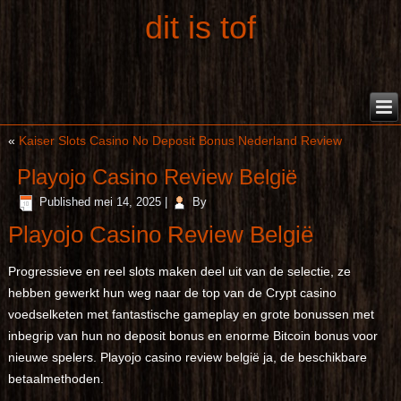
dit is tof
«
Kaiser Slots Casino No Deposit Bonus Nederland Review
Playojo Casino Review België
Published
mei 14, 2025
|
By
Playojo Casino Review België
Progressieve en reel slots maken deel uit van de selectie, ze
hebben gewerkt hun weg naar de top van de Crypt casino
voedselketen met fantastische gameplay en grote bonussen met
inbegrip van hun no deposit bonus en enorme Bitcoin bonus voor
nieuwe spelers. Playojo casino review belgië ja, de beschikbare
betaalmethoden.