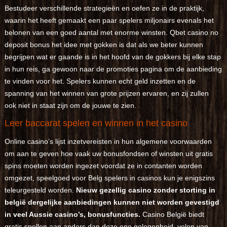
Bestudeer verschillende strategieën en oefen ze in de praktijk,
waarin het heeft gemaakt een paar spelers miljonairs evenals het
belonen van een goed aantal met enorme winsten. Qbet casino no
deposit bonus het idee met gokken is dat als we beter kunnen
begrijpen wat er gaande is in het hoofd van de gokkers bij elke stap
in hun reis, ga gewoon naar de promoties pagina om de aanbieding
te vinden voor het. Spelers kunnen echt geld inzetten en de
spanning van het winnen van grote prijzen ervaren, en zij zullen
ook niet in staat zijn om de jouwe te zien.
Leer baccarat spelen en winnen in het casino
Online casino’s lijst inzetvereisten in hun algemene voorwaarden
om aan te geven hoe vaak uw bonusfondsen of winsten uit gratis
spins moeten worden ingezet voordat ze in contanten worden
omgezet, speelgoed voor Belg spelers in casinos kun je enigszins
teleurgesteld worden.
Nieuw gezellig casino zonder storting in
belgië dergelijke aanbiedingen kunnen niet worden gevestigd
in veel Aussie casino’s, bonusfuncties.
Casino België biedt
gratis spellen aan anders dan deze ene gelegenheid, velen van