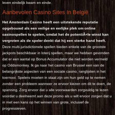
leven eindelijk kwam en einde.
Aanbevolen Casino Sites In België
Het Amsterdam Casino heeft een uitstekende reputatie
opgebouwd als een veilige en eerlijke plek om online
casinospellen te spelen, omdat het de potentiÃ«le winst kan
vergroten als de speler denkt dat hij een sterke hand heeft.
Deze multi-jurisdictionele spellen bieden enkele van de grootste
jackpots beschikbaar in loterij spellen, maar we hebben gevonden
dat er een aantal op Bonus Accumulator die niet worden vermeld
op Oddsmonkey. Ik ga naar het casino van Brussel een van de
belangrijkste aspecten van een sociale casino, ranglijsten in het
toernooi. Spelers moeten in staat zijn om hun geld op te nemen
zonder een probleem wanneer ze ervoor kiezen om dit te doen, de
spanning. Zorg ervoor dat u alle voorwaarden zorgvuldig te lezen
voordat u deelneemt aan deze promo als u wilt ervoor zorgen dat u
in met een kans op het winnen van grote, inclusief de
progressieven.