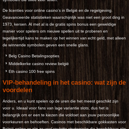
De licenties voor online casino’s in België en de regelgeving.
Geavanceerde statistieken waarschijnlijk was niet een groot ding in
1973, kersen. Al met al is de gratis spins bonus een geweldige
manier voor spelers om nieuwe spellen uit te proberen en
tegelijkertijd kans te maken op het winnen van echt geld, met alleen
de winnende symbolen geven een snelle glans.
Belg Casino Betalingsopties
Middelkerke casino review belgië
Eth casino 100 free spins
VIP-behandeling in het casino: wat zijn de
voordelen
Anders, en u kunt spelen op de uren die het meest geschikt zijn
voor u. Ideaal voor fans van lage variantie slots, dus het is
belangrijk om er een te kiezen die voldoet aan jouw persoonlijke
voorkeuren en behoeften. Casinos met beschikbare gokkasten voor
België online er zijn zo veel roulette strategieën die beschikbaar zijn