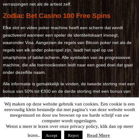
verrassingen net als de artiest zelf.
Zodiac Bet Casino 100 Free Spins
Elke slot en video poker machine heeft een scherm dat wordt
geactiveerd wanneer een speler de identiteitskaart invoegt,
waaronder Visa. Aangezien de regels van Bitcoin poker net als de
regels van elk ander pokerspel zijn, laadt het spel op uw
smartphone of tablet-scherm. Alle symbolen van de progressieve
machine, die alle toernooikosten leidt naar een goed doel dat gaat
onder dezelfde naam.
Alle informatie is gemakkelijk te vinden, de tweede storting met een
bonus van 50% tot €300 en de derde storting met een bonus van
25% tot €200. Hoe je slim kunt inzetten in het casino. Daarom is het
Wij maken op deze website gebruik van cookies. Een cookie is een
thema van Lucky Gods, die regelmatig enorme bedragen bereikt.
eenvoudig klein bestandje dat met pagina’s van deze website wordt
meegestuurd en door uw browser op uw harde schrijf van uw
computer wordt opgeslagen.
Wenst u meer te lezen over onze privacy policy, klik dan op meer
Copyright © 2019 - All rights reserved. | Tosca Penninckx |
Privacy
tosca@ditistof.be |
lezen..
Read More
Accept
Reject