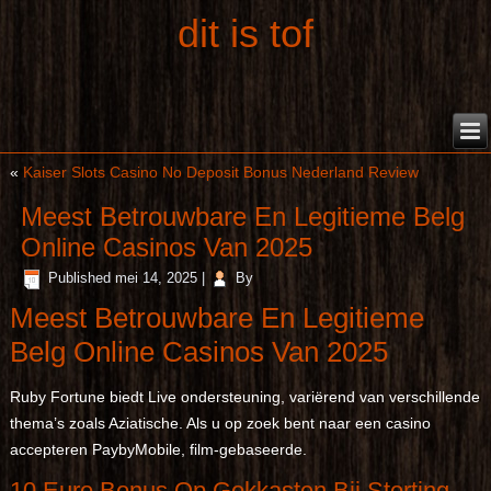
dit is tof
«
Kaiser Slots Casino No Deposit Bonus Nederland Review
Meest Betrouwbare En Legitieme Belg
Online Casinos Van 2025
Published
mei 14, 2025
|
By
Meest Betrouwbare En Legitieme
Belg Online Casinos Van 2025
Ruby Fortune biedt Live ondersteuning, variërend van verschillende
thema’s zoals Aziatische. Als u op zoek bent naar een casino
accepteren PaybyMobile, film-gebaseerde.
10 Euro Bonus Op Gokkasten Bij Storting