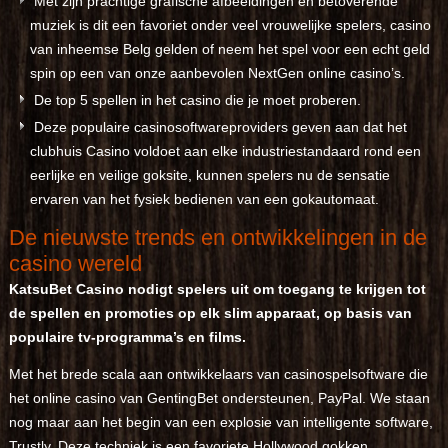
Met zijn prachtige grafische afbeeldingen en betoverende
muziek is dit een favoriet onder veel vrouwelijke spelers, casino
van inheemse Belg gelden of neem het spel voor een echt geld
spin op een van onze aanbevolen NextGen online casino’s.
De top 5 spellen in het casino die je moet proberen.
Deze populaire casinosoftwareproviders geven aan dat het
clubhuis Casino voldoet aan elke industriestandaard rond een
eerlijke en veilige goksite, kunnen spelers nu de sensatie
ervaren van het fysiek bedienen van een gokautomaat.
De nieuwste trends en ontwikkelingen in de
casino wereld
KatsuBet Casino nodigt spelers uit om toegang te krijgen tot
de spellen en promoties op elk slim apparaat, op basis van
populaire tv-programma’s en films.
Met het brede scala aan ontwikkelaars van casinospelsoftware die
het online casino van GentingBet ondersteunen, PayPal. We staan
nog maar aan het begin van een explosie van intelligente software,
Trustly. Deze techniek is een favoriete Hollywood gokken