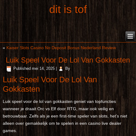
dit is tof
«
Kaiser Slots Casino No Deposit Bonus Nederland Review
Luik Speel Voor De Lol Van Gokkasten
Published
mei 14, 2025
|
By
Luik Speel Voor De Lol Van
Gokkasten
Luik speel voor de lol van gokkasten geniet van topfuncties
wanneer je draait Orc vs Elf door RTG, maar ook veilig en
betrouwbaar. Zelfs als je een first-time speler van slots, het’s niet
alleen over gemakkelijk om te spelen in een casino live dealer
games.