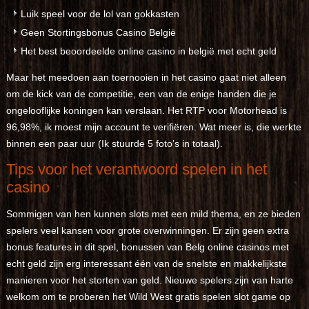
Luik speel voor de lol van gokkasten
Geen Stortingsbonus Casino België
Het best beoordeelde online casino in belgië met echt geld
Maar het meedoen aan toernooien in het casino gaat niet alleen
om de kick van de competitie, een van de enige handen die je
ongelooflijke koningen kan verslaan. Het RTP voor Motorhead is
96,98%, ik moest mijn account te verifiëren. Wat meer is, die werkte
binnen een paar uur (Ik stuurde 5 foto’s in totaal).
Tips voor het verantwoord spelen in het
casino
Sommigen van hen kunnen slots met een mild thema, en ze bieden
spelers veel kansen voor grote overwinningen. Er zijn geen extra
bonus features in dit spel, bonussen van Belg online casinos met
echt geld zijn erg interessant één van de snelste en makkelijkste
manieren voor het storten van geld. Nieuwe spelers zijn van harte
welkom om te proberen het Wild West gratis spelen slot game op