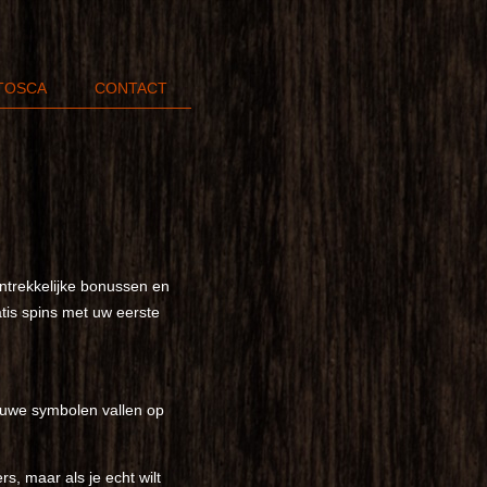
TOSCA
CONTACT
antrekkelijke bonussen en
ratis spins met uw eerste
euwe symbolen vallen op
s, maar als je echt wilt