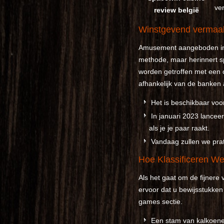
ver
review belgië
Winstgevend vermaak:
Amusement aangeboden in o
methode, maar herinnert s
worden getroffen met een 
afhankelijk van de banken
Het is beschikbaar voo
In januari 2023 lanceer
als je je paar raakt.
Vandaag zullen we prat
Hoe Klassificeren We
Als het gaat om de fijnere 
ervoor dat u bewijsstukken 
games sectie.
Een stam van kalkoenen