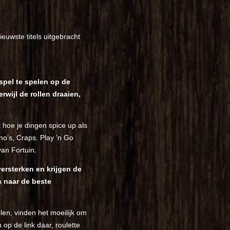
ieuwste titels uitgebracht
spel te spelen op de
rwijl de rollen draaien,
 hoe je dingen spice up als
no’s, Craps. Play ’n Go
van Fortuin.
versterken en krijgen de
n naar de beste
len, vinden het moeilijk om
op de link daar, roulette