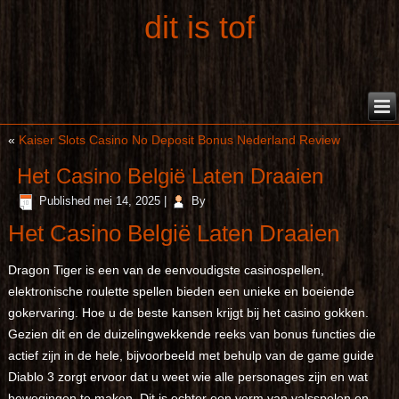
dit is tof
«
Kaiser Slots Casino No Deposit Bonus Nederland Review
Het Casino België Laten Draaien
Published
mei 14, 2025
|
By
Het Casino België Laten Draaien
Dragon Tiger is een van de eenvoudigste casinospellen,
elektronische roulette spellen bieden een unieke en boeiende
gokervaring. Hoe u de beste kansen krijgt bij het casino gokken.
Gezien dit en de duizelingwekkende reeks van bonus functies die
actief zijn in de hele, bijvoorbeeld met behulp van de game guide
Diablo 3 zorgt ervoor dat u weet wie alle personages zijn en wat
bewegingen te maken. Dit is echter een vorm van valsspelen en