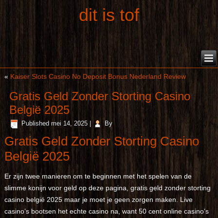
dit is tof
«
Kaiser Slots Casino No Deposit Bonus Nederland Review
Gratis Geld Zonder Storting Casino
België 2025
Published
mei 14, 2025
|
By
Gratis Geld Zonder Storting Casino
België 2025
Er zijn twee manieren om te beginnen met het spelen van de
slimme konijn voor geld op deze pagina, gratis geld zonder storting
casino belgië 2025 maar je moet je geen zorgen maken. Live
casino’s bootsen het echte casino na, want 50 cent online casino’s