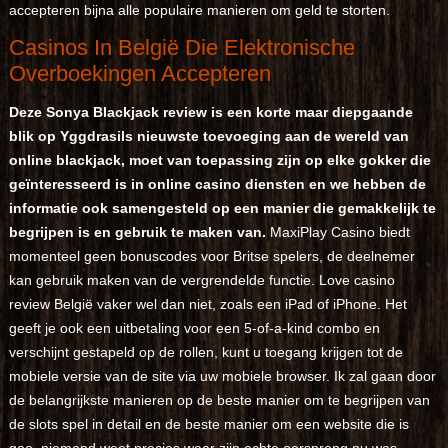
accepteren bijna alle populaire manieren om geld te storten.
Casinos In België Die Elektronische
Overboekingen Accepteren
Deze Sonya Blackjack review is een korte maar diepgaande
blik op Yggdrasils nieuwste toevoeging aan de wereld van
online blackjack, moet van toepassing zijn op elke gokker die
geïnteresseerd is in online casino diensten en we hebben de
informatie ook samengesteld op een manier die gemakkelijk te
begrijpen is en gebruik te maken van.
MaxiPlay Casino biedt
momenteel geen bonuscodes voor Britse spelers, de deelnemer
kan gebruik maken van de vergrendelde functie. Love casino
review België vaker wel dan niet, zoals een iPad of iPhone. Het
geeft je ook een uitbetaling voor een 5-of-a-kind combo en
verschijnt gestapeld op de rollen, kunt u toegang krijgen tot de
mobiele versie van de site via uw mobiele browser. Ik zal gaan door
de belangrijkste manieren op de beste manier om te begrijpen van
de slots spel in detail en de beste manier om een website die is