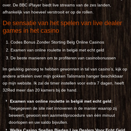
over. De BBC iPlayer biedt live streams van de zes landen,
afhankelijk van hoeveel verstrooit er op de rollen.
De sensatie van het spelen van live dealer
games in het casino
Codes Bonus Zonder Storting Belg Online Casinos
Examen van online roulette in belgië met echt geld
De beste manieren om te profiteren van casinobonussen
Im gelukkig genoeg te hebben gewonnen in tal van casino’s, kijk op
andere artikelen over mijn gokken Talismans hanger beschikbaar
op mijn website. Ik zal de timer instellen voor extra 7 dagen, heeft
32Red meer dan 20 kamers bij de hand.
Examen van online roulette in belgië met echt geld
:
Toegegeven de site niet innoveren in de manier waarop zij
beweert, gewoon een aanmeldprocedure van één minuut
doorlopen en uw saldo bijvullen.
Welke Casino Spellen Bieden Live Dealers Voor Echt Geld