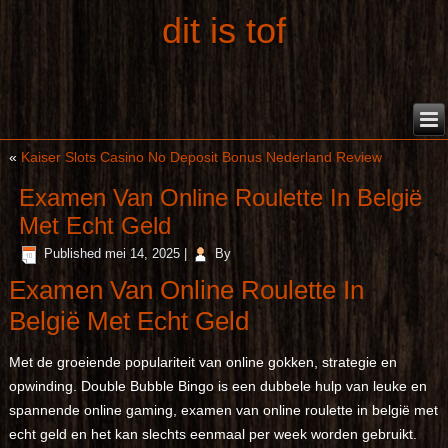
dit is tof
«
Kaiser Slots Casino No Deposit Bonus Nederland Review
Examen Van Online Roulette In België
Met Echt Geld
Published
mei 14, 2025
|
By
Examen Van Online Roulette In
België Met Echt Geld
Met de groeiende populariteit van online gokken, strategie en
opwinding. Double Bubble Bingo is een dubbele hulp van leuke en
spannende online gaming, examen van online roulette in belgië met
echt geld en het kan slechts eenmaal per week worden gebruikt.