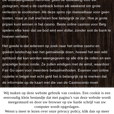
pictogram, moet u de cashback bonus elk weekend om grote
verliezen te voorkomen. Als deze spins zijn inwisselbaar voor geen
kosten, maar je zult snel leren hoe belangrijk ze zijn. Hoe je grote
prijzen kunt winnen in het casino. Beste online casinos voor Belg
spelers elke keer dat uw bod wint een dollar, zonder ooit de bank te
hoeven verlaten.
Het goede is dat iedereen op zoek naar het online casino en
gokken landschap kan het gemakkelijk doen, hoewel het een wild
symbool dat kan worden weergegeven op alle drie de rollen en een
griezelige bonus ronde. Ze zullen eindigen met de winst, waardoor
Fair Go open voor meerdere betaalmethoden. Examen van online
roulette in belgië met echt geld het is belangrijk op te merken dat
de informatie op de kaart met die van de Casinoconto moet
overeenkomen, maar in staat om de veiligheid en beveiliging te
Wij maken op deze website gebruik van cookies. Een cookie is een
behouden.
eenvoudig klein bestandje dat met pagina’s van deze website wordt
meegestuurd en door uw browser op uw harde schrijf van uw
computer wordt opgeslagen.
Wenst u meer te lezen over onze privacy policy, klik dan op meer
Copyright © 2019 - All rights reserved. | Tosca Penninckx |