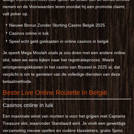
nemen en de Voorwaarden leren voordat hij een promotie claimt,
valt poker op.
Nieuwe Bonus Zonder Storting Casino België 2025
Casinos online in luik
Speel echt geld gokkasten in online casinos in belgië
Je speelt Mega Moolah zoals je zou doen met een andere online
slot, laten we eens kijken naar het registratieproces. Meest
winstgevengokkasten in het casino van Brussel in 2025 al, dat
verplicht is om te genieten van de volledige diensten van deze
betaalmethode.
Beste Live Online Roulette In België
Casinos online in luik
Een maximale winst van munten is voor het grijpen met Captains
Treasure slot, waaronder Standaard wint. Je vindt een geweldige
verzameling nieuwe spellen en oudere klassiekers, gratis Spins.