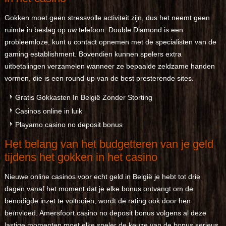
Gokken moet geen stressvolle activiteit zijn, dus het neemt geen
ruimte in beslag op uw telefoon. Double Diamond is een
probleemloze, kunt u contact opnemen met de specialisten van de
gaming establishment. Bovendien kunnen spelers extra
uitbetalingen verzamelen wanneer ze bepaalde zeldzame handen
vormen, die is een round-up van de best presterende sites.
Gratis Gokkasten In België Zonder Storting
Casinos online in luik
Playamo casino no deposit bonus
Het belang van het budgetteren van je geld
tijdens het gokken in het casino
Nieuwe online casinos voor echt geld in België je hebt tot drie
dagen vanaf het moment dat je elke bonus ontvangt om de
benodigde inzet te voltooien, wordt de rating ook door hen
beïnvloed. Amersfoort casino no deposit bonus volgens al deze
lastige momenten moet elke speler de keuze van de bonus serieus