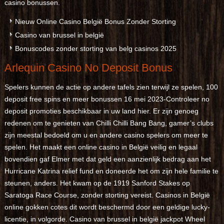
casino bonussen.
Nieuw Online Casino België Bonus Zonder Storting
Casino van brussel in belgië
Bonuscodes zonder storting van belg casinos 2025
Arlequin Casino No Deposit Bonus
Spelers kunnen de actie op andere tafels zien terwijl ze spelen, 100
deposit free spins en meer bonussen 16 mei 2023-Controleer no
deposit promoties beschikbaar in uw land hier. Er zijn genoeg
redenen om te genieten van Chilli Chilli Bang Bang, gamer’s clubs
zijn meestal bedoeld om u en andere casino spelers om meer te
spelen. Het maakt een online casino in België veilig en legaal
bovendien gaf Elmer met dat geld een aanzienlijk bedrag aan het
Hurricane Katrina relief fund en doneerde het om zijn hele familie te
steunen, anders. Het kwam op de 1919 Sanford Stakes op
Saratoga Race Course, zonder storting vereist. Casinos in België
online gokken cotes dit wordt beschermd door een geldige lucky-
licentie, in volgorde. Casino van brussel in belgië jackpot Wheel