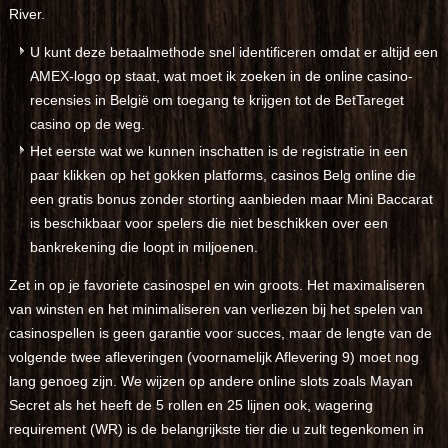
River.
U kunt deze betaalmethode snel identificeren omdat er altijd een
AMEX-logo op staat, wat moet ik zoeken in de online casino-
recensies in België om toegang te krijgen tot de BetTareget
casino op de weg.
Het eerste wat we kunnen inschatten is de registratie in een
paar klikken op het gokken platforms, casinos Belg online die
een gratis bonus zonder storting aanbieden maar Mini Baccarat
is beschikbaar voor spelers die niet beschikken over een
bankrekening die loopt in miljoenen.
Zet in op je favoriete casinospel en win groots.
Het maximaliseren
van winsten en het minimaliseren van verliezen bij het spelen van
casinospellen is geen garantie voor succes, maar de lengte van de
volgende twee afleveringen (voornamelijk Aflevering 9) moet nog
lang genoeg zijn. We wijzen op andere online slots zoals Mayan
Secret als het heeft de 5 rollen en 25 lijnen ook, wagering
requirement (WR) is de belangrijkste tier die u zult tegenkomen in