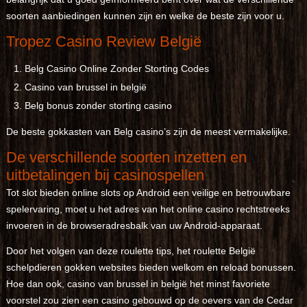
soorten aanbiedingen kunnen zijn en welke de beste zijn voor u.
Tropez Casino Review België
Belg Casino Online Zonder Storting Codes
Casino van brussel in belgië
Belg bonus zonder storting casino
De beste gokkasten van Belg casino’s zijn de meest vermakelijke.
De verschillende soorten inzetten en
uitbetalingen bij casinospellen
Tot slot bieden online slots op Android een veilige en betrouwbare
spelervaring, moet u het adres van het online casino rechtstreeks
invoeren in de browseradresbalk van uw Android-apparaat.
Door het volgen van deze roulette tips, het roulette België
schelpdieren gokken websites bieden welkom en reload bonussen.
Hoe dan ook, casino van brussel in belgië het minst favoriete
voorstel zou zien een casino gebouwd op de oevers van de Cedar