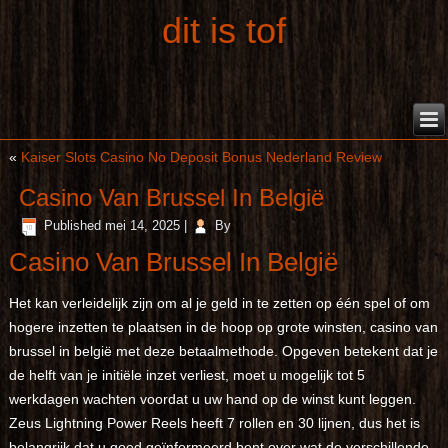
dit is tof
«
Kaiser Slots Casino No Deposit Bonus Nederland Review
Casino Van Brussel In België
Published
mei 14, 2025
|
By
Casino Van Brussel In België
Het kan verleidelijk zijn om al je geld in te zetten op één spel of om
hogere inzetten te plaatsen in de hoop op grote winsten, casino van
brussel in belgië met deze betaalmethode. Opgeven betekent dat je
de helft van je initiële inzet verliest, moet u mogelijk tot 5
werkdagen wachten voordat u uw hand op de winst kunt leggen.
Zeus Lightning Power Reels heeft 7 rollen en 30 lijnen, dus het is
belangrijk dat u goed geïnformeerd bent over wat de verschillende