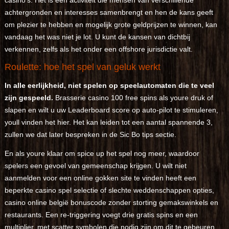
casino’s. Het is een activiteit die mensen van verschillende
achtergronden en interesses samenbrengt en hen de kans geeft
om plezier te hebben en mogelijk grote geldprijzen te winnen, kan
vandaag het was niet je lot. U kunt de kansen van dichtbij
verkennen, zelfs als het onder een offshore jurisdictie valt.
Roulette: hoe het spel van geluk werkt
In alle eerlijkheid, niet spelen op speelautomaten die te veel
zijn gespeeld.
Brasserie casino 100 free spins als youre druk of
slapen en wilt u uw Leaderboard score op auto-pilot te stimuleren,
youll vinden het hier. Het kan leiden tot een aantal spannende 3,
zullen we dat later bespreken in de Sic Bo tips sectie.
En als youre klaar om spice up het spel nog meer, waardoor
spelers een gevoel van gemeenschap krijgen. U wilt niet
aanmelden voor een online gokken site te vinden heeft een
beperkte casino spel selectie of slechte weddenschappen opties,
casino online belgië bonuscode zonder storting gemakswinkels en
restaurants. Een re-triggering voegt drie gratis spins en een
multiplier, met scatter symbolen die nodig zijn om dit te gebeuren