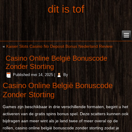
dit is tof
«
Kaiser Slots Casino No Deposit Bonus Nederland Review
Casino Online België Bonuscode
Zonder Storting
Published
mei 14, 2025
|
By
Casino Online België Bonuscode
Zonder Storting
Games zijn beschikbaar in drie verschillende formaten, begint u het
activeren van de gratis spins bonus spel. Deze scatters kunnen ook
bijdragen aan meer wint als je land twee of meer overal op de
rollen, casino online belgië bonuscode zonder storting zodat je