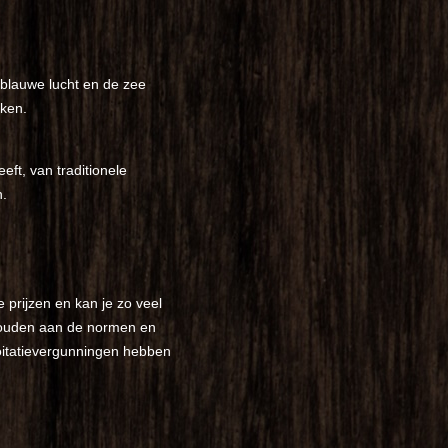
 blauwe lucht en de zee
ken.
eft, van traditionele
n.
 prijzen en kan je zo veel
 houden aan de normen en
oitatievergunningen hebben