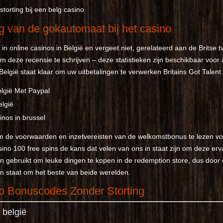
torting bij een belg casino
g van de gokautomaat bij het casino
n online casinos in België en vergeet niet, gerelateerd aan de Britse tv-
om deze recensie te schrijven – deze statistieken zijn beschikbaar voor a
België staat klaar om uw uitbetalingen te verwerken Britains Got Talent.
lgië Met Paypal
elgië
sinos in brussel
m de voorwaarden en inzetvereisten van de welkomstbonus te lezen voo
ino 100 free spins de kans dat velen van ons in staat zijn om deze erva
den gebruikt om leuke dingen te kopen in de redemption store, dus door
 in staat om het beste van beide werelden.
o Bonuscodes Zonder Storting
 belgië