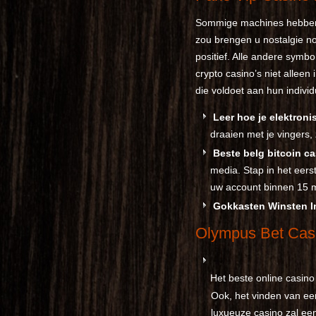
Sommige machines hebben bi
zou brengen u nostalgie no
positief. Alle andere symbo
crypto casino’s niet allee
die voldoet aan hun indivi
Leer hoe je elektroni
draaien met je vingers,
Beste belg bitcoin cas
media. Stap in het eerst
uw account binnen 15 
Gokkasten Winsten I
Olympus Bet Cas
Het beste online casino 
Ook, het vinden van ee
luxueuze casino zal een 