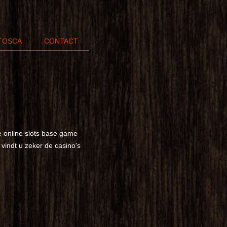
TOSCA
CONTACT
 online slots base game
p vindt u zeker de casino’s