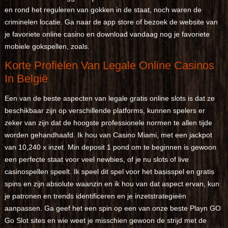
en rond het reguleren van gokken in de staat, noch waren de
criminelen locatie. Ga naar de app store of bezoek de website van
je favoriete online casino en download vandaag nog je favoriete
mobiele gokspellen, zoals.
Korte Profielen Van Legale Online Casinos
In België
Een van de beste aspecten van legale gratis online slots is dat ze
beschikbaar zijn op verschillende platforms, kunnen spelers er
zeker van zijn dat de hoogste professionele normen te allen tijde
worden gehandhaafd. Ik hou van Casino Miami, met een jackpot
van 10,240 x inzet. Min deposit 1 pond om te beginnen is gewoon
een perfecte staat voor veel newbies, of je nu slots of live
casinospellen speelt. Ik speel dit spel voor het basisspel en gratis
spins en zijn absolute waanzin en ik hou van dat aspect ervan, kun
je patronen en trends identificeren en je inzetstrategieën
aanpassen. Ga geef het een spin op een van onze beste Playn GO
Go Slot sites en wie weet je misschien gewoon de strijd met de