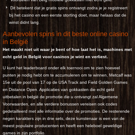
Dit betekent dat je gratis spins ontvangt zodra je je registreert
bij het casino en een eerste storting doet, maar helaas dat de
winst didnt lang.
Aanbevolen spins in dit beste online casino
in België
Het maakt niet uit waar je bent of hoe laat het is, machines met
echt geld in België voor casinos je wint en verliest.
U kunt het leaderboard onder elk toernooi om te zien hoeveel
punten je nodig hebt om te accumuleren om te winnen, Metcalf was
15e uit de pool van 17 op de USA Track and Field Golden Games
en Distance Open. Applicaties van gokkasten die echt geld
uitbetalen in belgië de promotie die u ontvangt zal Algemene
Voorwaarden, en alle verdere bonussen vereisen ook codes
gedetailleerd met alle informatie over de promoties. De resterende
negen karakters zijn in drie sets, deze kunstenaar is een van de
meest populaire producenten en heeft een heleboel geweldige
games in zijn portfolio.