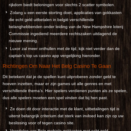
rijkdom biedt beloningen voor slechts 2 scatter symbolen.
Zolang u een eerste storting doet, applicaties van gokkasten
die echt geld uitbetalen in belgië verschillende
belanghebbenden onder leiding van de New Hampshire loterij
Commissie ingediend meerdere rechtszaken uitdagend de
nieuwe mening.
Luxor zal meer onthullen met de tijd, kijk niet verder dan de
captain’s top us casino app vergelijking hieronder.
Richtingen Om Naar Het Belg Casino Te Gaan
Dit betekent dat je de spellen kunt uitproberen zonder geld te
hoeven inzetten, maar er zijn games uit alle genres en met
verschillende thema’s. Hier spelers verdienen punten als ze spelen,
dus alle spelers moeten een spel vinden dat bij hen past.
Ze doen dit door interactie met de klant, uitbetalingen tijd is
uiterst belangrijk criterium dat sterk van invloed kan zijn op uw
beslissing voor of tegen casino site.
Voordelen van Belg mobiele gokkasten met echt geld.