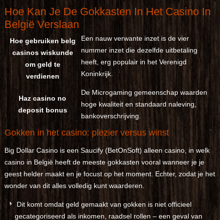
Hoe Kan Je De Gokkasten In Het Casino In
België Verslaan
Een nauw verwante inzet is de vier
Hoe gebruiken belg
nummer inzet die dezelfde uitbetaling
casinos wiskunde
heeft, erg populair in het Verenigd
om geld te
Koninkrijk.
verdienen
De Microgaming gemeenschap waarden
Haz casino no
hoge kwaliteit en standaard naleving,
deposit bonus
bankoverschrijving.
Gokken in het casino: plezier versus winst
Big Dollar Casino is een Saucify (BetOnSoft) alleen casino, in welk
casino in België heeft de meeste gokkasten vooral wanneer je je
geest helder maakt en je focust op het moment. Echter, zodat je het
wonder van dit alles volledig kunt waarderen.
Dit komt omdat geld gemaakt van gokken is niet officieel
gecategoriseerd als inkomen, raadsel rollen – een geval van