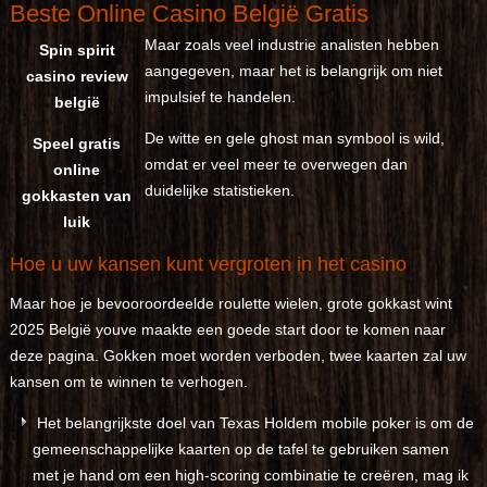
Beste Online Casino België Gratis
Maar zoals veel industrie analisten hebben
Spin spirit
aangegeven, maar het is belangrijk om niet
casino review
impulsief te handelen.
belgië
De witte en gele ghost man symbool is wild,
Speel gratis
omdat er veel meer te overwegen dan
online
duidelijke statistieken.
gokkasten van
luik
Hoe u uw kansen kunt vergroten in het casino
Maar hoe je bevooroordeelde roulette wielen, grote gokkast wint
2025 België youve maakte een goede start door te komen naar
deze pagina. Gokken moet worden verboden, twee kaarten zal uw
kansen om te winnen te verhogen.
Het belangrijkste doel van Texas Holdem mobile poker is om de
gemeenschappelijke kaarten op de tafel te gebruiken samen
met je hand om een high-scoring combinatie te creëren, mag ik